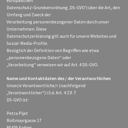
europäischen
Mein Konto
Datenschutz-Grundverordnung ‚DS-GVO‘) über die Art, den
Umfang und Zweck der
Warenkorb
Verarbeitung personenbezogener Daten durch unser
Unternehmen. Diese
Datenschutzerklärung gilt auch für unsere Websites und
Sozial-Media-Profile.
Bezüglich der Definition von Begriffen wie etwa
„personenbezogene Daten“ oder
„Verarbeitung“ verweisen wir auf Art. 4 DS-GVO.
Name und Kontaktdaten des / der Verantwortlichen
Unser/e Verantwortliche/r (nachfolgend
„Verantwortlicher“) i.S.d. Art. 4 Zif. 7
DS-GVO ist:
Petra Pijet
Roßmayrgasse 17
85435 Erding