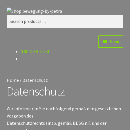
Zur
Zum
Search
Navigation
Inhalt
Search
springen
springen
for:
Menü
0.00
€
0 Artikel
Start
Datenschutz
Home
/
Datenschutz
Impressum
Datenschutz
Kasse
Wir informieren Sie nachfolgend gemäß den gesetzlichen
Vorgaben des
Kontakt
Datenschutzrechts (insb. gemäß BDSG n.F. und der