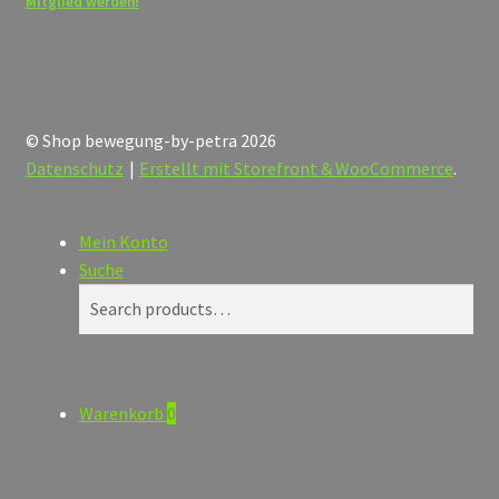
Mitglied werden!
© Shop bewegung-by-petra 2026
Datenschutz
Erstellt mit Storefront & WooCommerce
.
Mein Konto
Suche
Search
Search
for:
Warenkorb
0