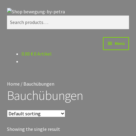
Zur
Zum
Search
Navigation
Inhalt
Search
springen
springen
for:
Menü
0.00
€
0 Artikel
Start
Datenschutz
Home
/
Bauchübungen
Impressum
Bauchübungen
Kasse
Kontakt
Showing the single result